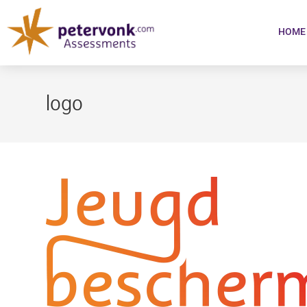
HOME
logo