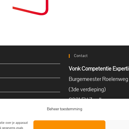
Contact
Vonk Competentie Experti
Burgemeester Roelenweg 
(3de verdieping)
8021 EV Zwolle
Beheer toestemming
T (038) 422 78 88
E
info@petervonk.com
tie over je apparaat
ij gegevens zoals