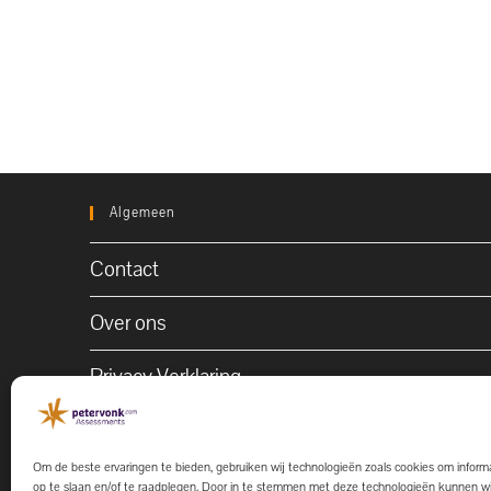
Algemeen
Contact
Over ons
Privacy Verklaring
Klachtenregeling
Om de beste ervaringen te bieden, gebruiken wij technologieën zoals cookies om informa
Algemene Voorwaarden
op te slaan en/of te raadplegen. Door in te stemmen met deze technologieën kunnen w