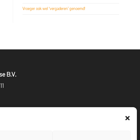
Vroeger ook wel ‘vergaderen’ genoemd!
se B.V.
11