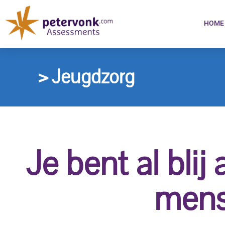
HOME
> Jeugdzorg
Je bent al bli
mense