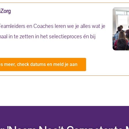
)Zorg
 Teamleiders en Coaches leren we je alles wat je
 in te zetten in het selectieproces én bij
s meer, check datums en meld je aan