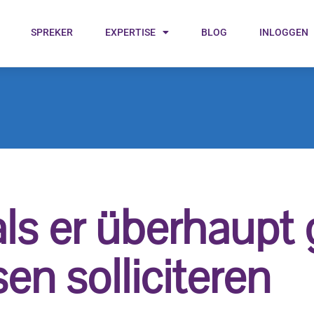
SPREKER
EXPERTISE
BLOG
INLOGGEN
j als er überhaup
n solliciteren