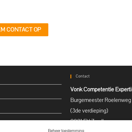
M CONTACT OP
Contact
Vonk Competentie Experti
Burgemeester Roelenweg 
(3de verdieping)
8021 EV Zwolle
Beheer toestemming
T (038) 422 78 88