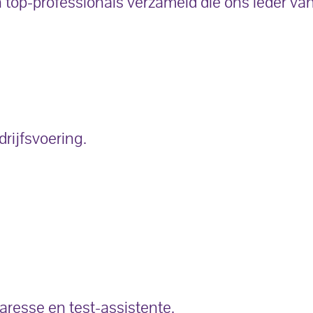
op-professionals verzameld die ons ieder van
rijfsvoering.
taresse en test-assistente.