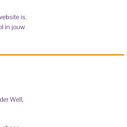
ebsite is.
l in jouw
der Well,