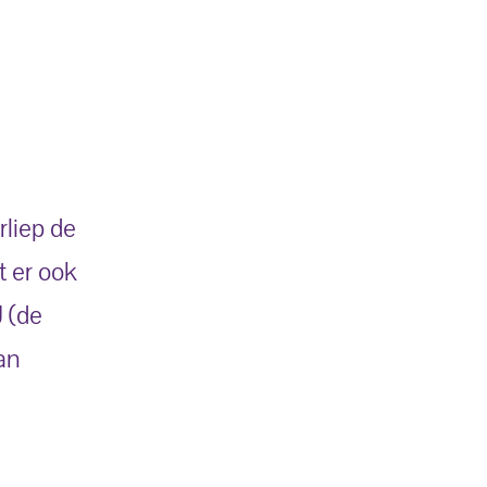
rliep de
t er ook
J (de
an