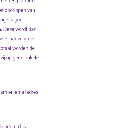
 het testplatform
et doorlopen van
 opgeslagen.
n. Deze wordt dan
wee jaar voor ons
 totaal worden de
zij op geen enkele
naam en emailadres
e per mail is