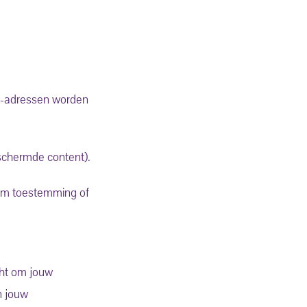
ip-adressen worden
schermde content).
 om toestemming of
cht om jouw
n jouw