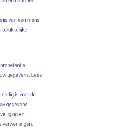
engen en daarmee
enis van een mens
itdrukkelijke
 Competentie
t uw gegevens. Lees
 nodig is voor de
jouw gegevens
eiliging en
ze verwerkingen.