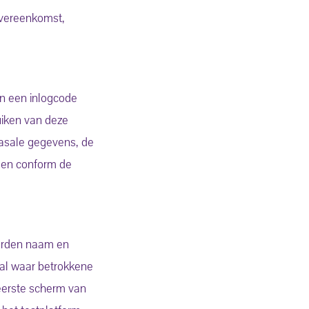
overeenkomst,
n een inlogcode
uiken van deze
basale gegevens, de
den conform de
worden naam en
tal waar betrokkene
 eerste scherm van