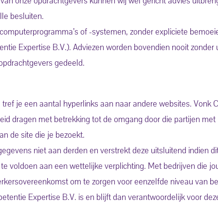
ek van onze opdrachtgevers kunnen wij wel gericht advies uitbr
le besluiten.
 computerprogramma’s of -systemen, zonder expliciete bemoei
ie Expertise B.V.). Adviezen worden bovendien nooit zonder u
opdrachtgevers gedeeld.
 tref je een aantal hyperlinks aan naar andere websites. Vonk
heid dragen met betrekking tot de omgang door die partijen me
n de site die je bezoekt.
gevens niet aan derden en verstrekt deze uitsluitend indien dit
te voldoen aan een wettelijke verplichting. Met bedrijven die 
werkersovereenkomst om te zorgen voor eenzelfde niveau van bev
entie Expertise B.V. is en blijft dan verantwoordelijk voor de