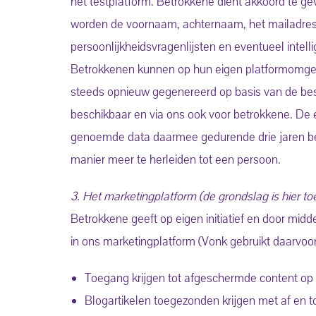
het testplatform. Betrokkene dient akkoord te g
worden de voornaam, achternaam, het mailadres 
persoonlijkheidsvragenlijsten en eventueel intel
Betrokkenen kunnen op hun eigen platformomgev
steeds opnieuw gegenereerd op basis van de besc
beschikbaar en via ons ook voor betrokkene. De e
genoemde data daarmee gedurende drie jaren be
manier meer te herleiden tot een persoon.
3. Het marketingplatform (de grondslag is hier 
Betrokkene geeft op eigen initiatief en door mi
in ons marketingplatform (Vonk gebruikt daarvoor 
Toegang krijgen tot afgeschermde content op d
Blogartikelen toegezonden krijgen met af en t