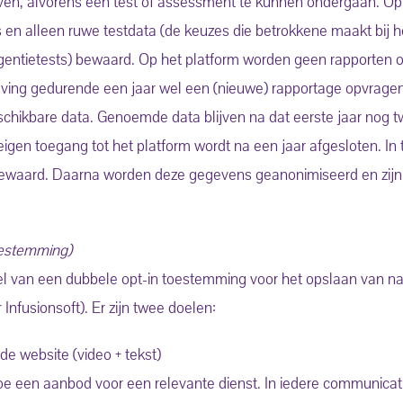
even, alvorens een test of assessment te kunnen ondergaan. Op
en alleen ruwe testdata (de keuzes die betrokkene maakt bij h
ligentietests) bewaard. Op het platform worden geen rapporten
ing gedurende een jaar wel een (nieuwe) rapportage opvrage
hikbare data. Genoemde data blijven na dat eerste jaar nog t
igen toegang tot het platform wordt na een jaar afgesloten. In
waard. Daarna worden deze gegevens geanonimiseerd en zijn 
toestemming)
ddel van een dubbele opt-in toestemming voor het opslaan van 
Infusionsoft). Er zijn twee doelen:
e website (video + tekst)
oe een aanbod voor een relevante dienst. In iedere communicati