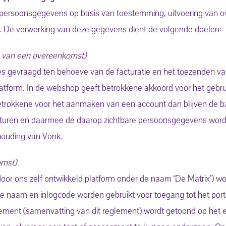
 persoonsgegevens op basis van toestemming, uitvoering van 
ng. De verwerking van deze gegevens dient de volgende doelen:
en van een overeenkomst)
s gevraagd ten behoeve van de facturatie en het toezenden va
latform. In de webshop geeft betrokkene akkoord voor het gebr
betrokkene voor het aanmaken van een account dan blijven de 
facturen en daarmee de daarop zichtbare persoonsgegevens wor
khouding van Vonk.
omst)
 door ons zelf ontwikkeld platform onder de naam ‘De Matrix’) 
de naam en inlogcode worden gebruikt voor toegang tot het por
tatement (samenvatting van dit reglement) wordt getoond op het