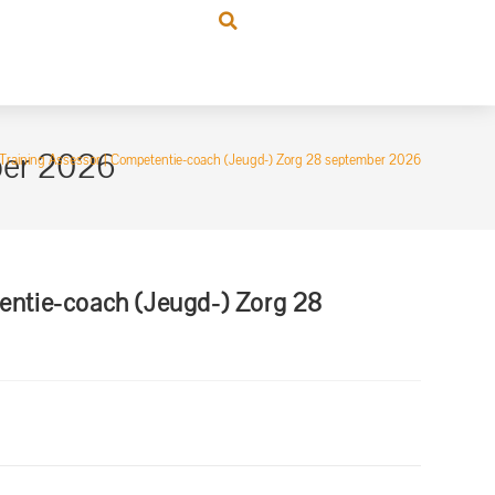
ber 2026
Training Assessor | Competentie-coach (Jeugd-) Zorg 28 september 2026
entie-coach (Jeugd-) Zorg 28