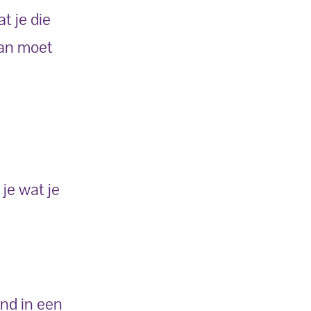
t je die
aan moet
je wat je
end in een