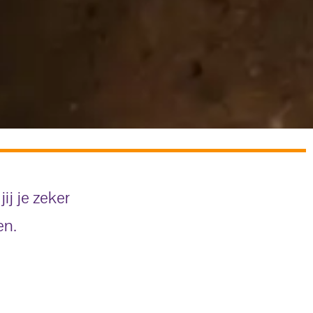
ij je zeker
en.