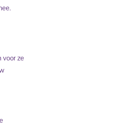
mee.
n voor ze
uw
e
e