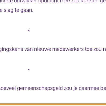
concrete ontwikkel-opdracht mee zou kunnen g
e slag te gaan.
*
slagingskans van nieuwe medewerkers toe zou 
*
 hoeveel gemeenschapsgeld zou je daarmee b