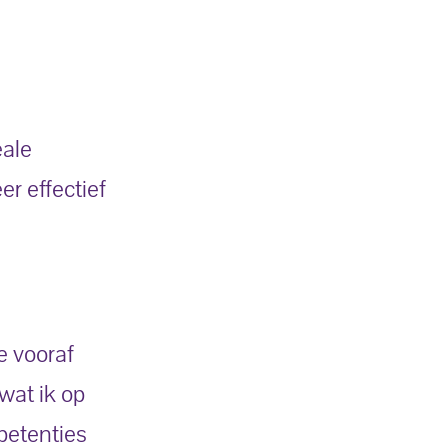
eale
er effectief
e vooraf
 wat ik op
petenties