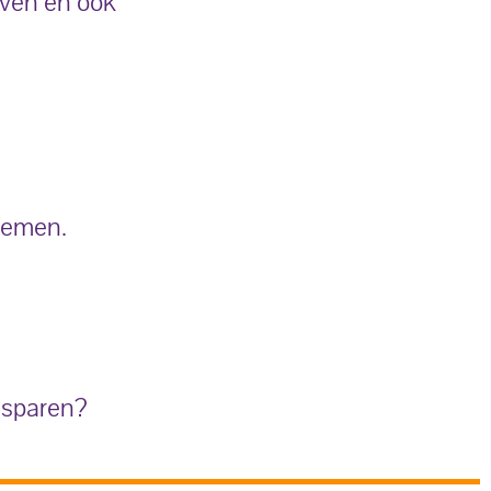
even en ook
nemen.
esparen?