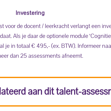
Investering
t voor de docent / leerkracht verlangt een inv
daat. Als je daar de optionele module ‘Cogniti
l je in totaal € 495,- (ex. BTW). Informeer naa
ks meer dan 25 assessments afneemt.
lateerd aan dit talent-assess