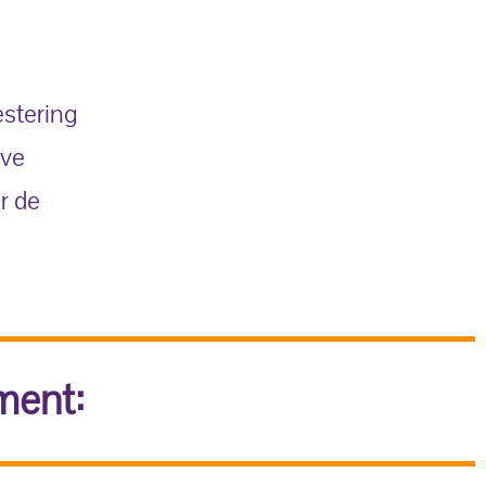
estering
eve
r de
ment: