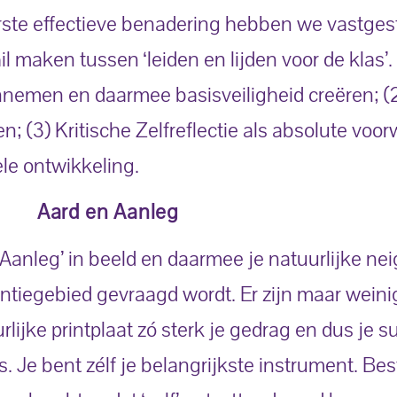
ste effectieve benadering hebben we vastges
l maken tussen ‘leiden en lijden voor de klas’. I
 innemen en daarmee basisveiligheid creëren; (
 (3) Kritische Zelfreflectie als absolute voo
ele ontwikkeling.
Aard en Aanleg
Aanleg’ in beeld en daarmee je natuurlijke neig
tiegebied gevraagd wordt. Er zijn maar weini
ijke printplaat zó sterk je gedrag en dus je s
s. Je bent zélf je belangrijkste instrument. Bes