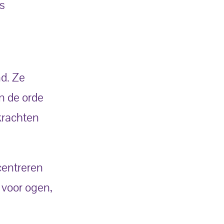
s
d. Ze
n de orde
krachten
ncentreren
 voor ogen,