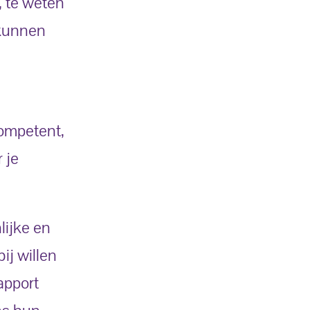
, te weten
 kunnen
competent,
 je
lijke en
ij willen
apport