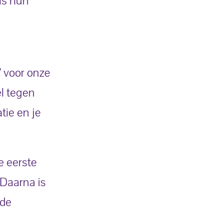
ns hun
’ voor onze
l tegen
ie en je
e eerste
 Daarna is
nde