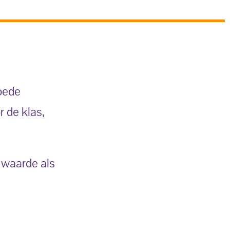
oede
 de klas,
.
 waarde als