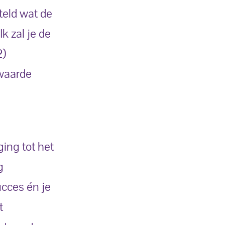
teld wat de
k zal je de
2)
rwaarde
ing tot het
g
ucces én je
t