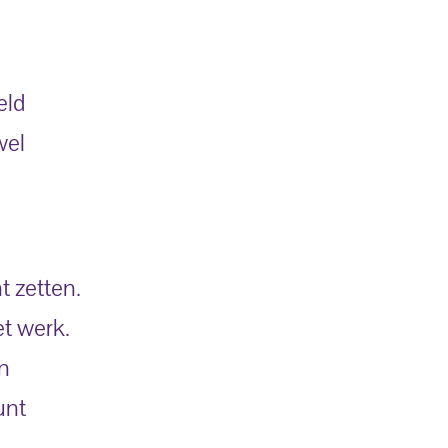
eld
wel
t zetten.
et werk.
en
unt