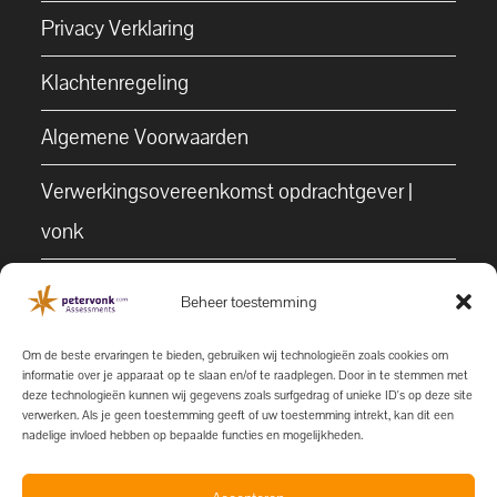
Privacy Verklaring
Klachtenregeling
Algemene Voorwaarden
Verwerkingsovereenkomst opdrachtgever |
vonk
Contact
Beheer toestemming
Vonk Competentie Expertise B.V.
Om de beste ervaringen te bieden, gebruiken wij technologieën zoals cookies om
informatie over je apparaat op te slaan en/of te raadplegen. Door in te stemmen met
Burgemeester Roelenweg 11
deze technologieën kunnen wij gegevens zoals surfgedrag of unieke ID's op deze site
verwerken. Als je geen toestemming geeft of uw toestemming intrekt, kan dit een
(3de verdieping)
nadelige invloed hebben op bepaalde functies en mogelijkheden.
8021 EV Zwolle